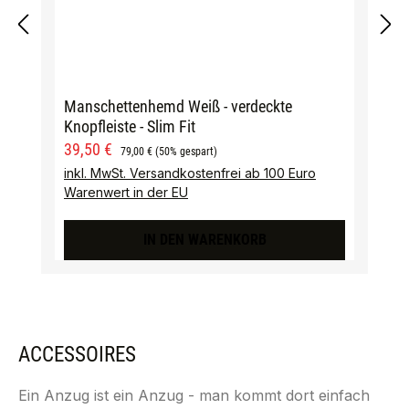
Manschettenhemd Weiß - verdeckte
Knopfleiste - Slim Fit
Verkaufspreis:
Regulärer Preis:
39,50 €
79,00 €
(50% gespart)
inkl. MwSt. Versandkostenfrei ab 100 Euro
Warenwert in der EU
IN DEN WARENKORB
ACCESSOIRES
Ein Anzug ist ein Anzug - man kommt dort einfach