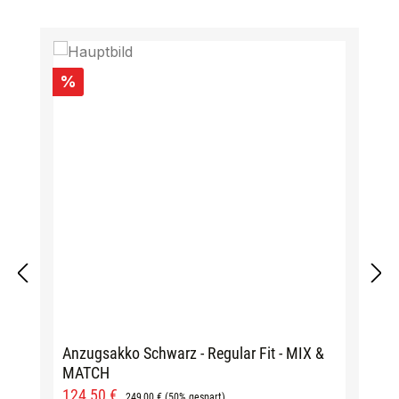
Produktgalerie überspringen
Rabatt
%
Anzugsakko Schwarz - Regular Fit - MIX &
MATCH
Verkaufspreis:
Regulärer Preis:
124,50 €
249,00 €
(50% gespart)