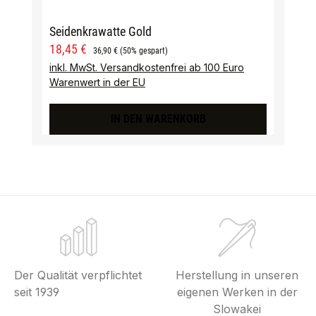
Seidenkrawatte Gold
Verkaufspreis:
Regulärer Preis:
18,45 €
36,90 €
(50% gespart)
inkl. MwSt. Versandkostenfrei ab 100 Euro
Warenwert in der EU
IN DEN WARENKORB
Der Qualität verpflichtet
Herstellung in unseren
seit 1939
eigenen Werken in der
Slowakei