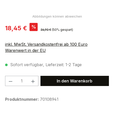
Verkaufspreis:
%
18,45 €
Regulärer Preis:
36,90 €
(50% gespart)
inkl. MwSt. Versandkostenfrei ab 100 Euro
Warenwert in der EU
Sofort verfügbar, Lieferzeit: 1-2 Tage
Produkt Anzahl: Gib den gewünschten We
In den Warenkorb
Produktnummer:
70108941