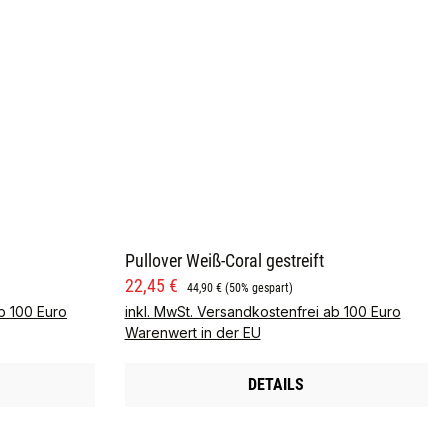
Pullover Weiß-Coral gestreift
Verkaufspreis:
Regulärer Preis:
22,45 €
44,90 €
(50% gespart)
b 100 Euro
inkl. MwSt. Versandkostenfrei ab 100 Euro
Warenwert in der EU
DETAILS