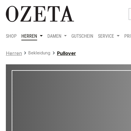
m Hauptinhalt springen
Zur Suche springen
Zur Hauptnavigation springen
SHOP
HERREN
DAMEN
GUTSCHEIN
SERVICE
PR
Herren
Bekleidung
Pullover