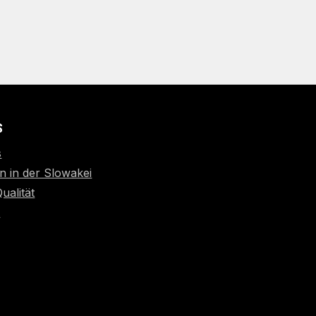
S
s
n in der Slowakei
Qualität
t