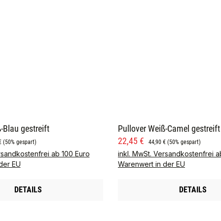
-Blau gestreift
Pullover Weiß-Camel gestreift
is:
rer Preis:
Verkaufspreis:
Regulärer Preis:
22,45 €
€
(50% gespart)
44,90 €
(50% gespart)
rsandkostenfrei ab 100 Euro
inkl. MwSt. Versandkostenfrei a
der EU
Warenwert in der EU
DETAILS
DETAILS