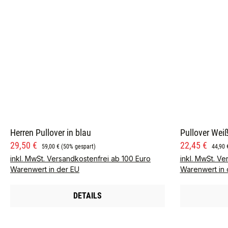
Herren Pullover in blau
Pullover Weiß
Verkaufspreis:
Regulärer Preis:
Verkaufspre
Regulä
29,50 €
22,45 €
59,00 €
(50% gespart)
44,90 
inkl. MwSt. Versandkostenfrei ab 100 Euro
inkl. MwSt. Ve
Warenwert in der EU
Warenwert in 
DETAILS