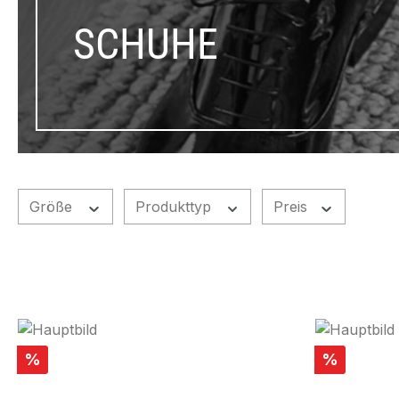
SCHUHE
Größe
Produkttyp
Preis
Rabatt
Rabatt
%
%