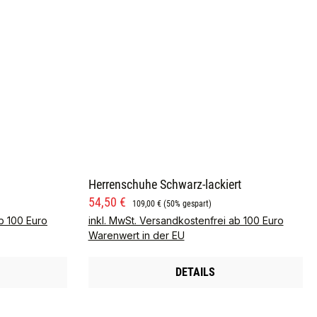
Herrenschuhe Schwarz-lackiert
Verkaufspreis:
Regulärer Preis:
54,50 €
109,00 €
(50% gespart)
b 100 Euro
inkl. MwSt. Versandkostenfrei ab 100 Euro
Warenwert in der EU
DETAILS