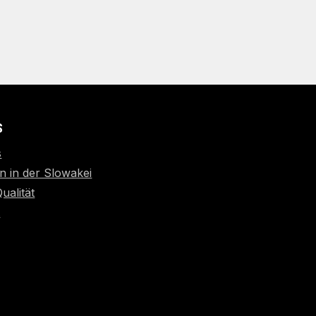
S
s
n in der Slowakei
Qualität
t