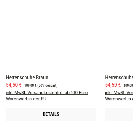
Herrenschuhe Braun
Herrenschuh
Verkaufspreis:
Regulärer Preis:
Verkaufspre
Regulä
54,50 €
54,50 €
109,00 €
(50% gespart)
109,00
inkl. MwSt. Versandkostenfrei ab 100 Euro
inkl. MwSt. Ve
Warenwert in der EU
Warenwert in 
DETAILS