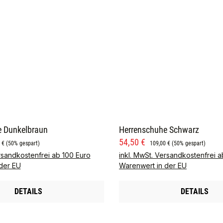
e Dunkelbraun
Herrenschuhe Schwarz
is:
rer Preis:
Verkaufspreis:
Regulärer Preis:
54,50 €
 €
(50% gespart)
109,00 €
(50% gespart)
rsandkostenfrei ab 100 Euro
inkl. MwSt. Versandkostenfrei a
der EU
Warenwert in der EU
DETAILS
DETAILS