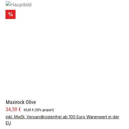
Rabatt
%
Maxirock Olive
Verkaufspreis:
Regulärer Preis:
34,50 €
69,00 €
(50% gespart)
inkl. MwSt. Versandkostenfrei ab 100 Euro Warenwert in der
EU