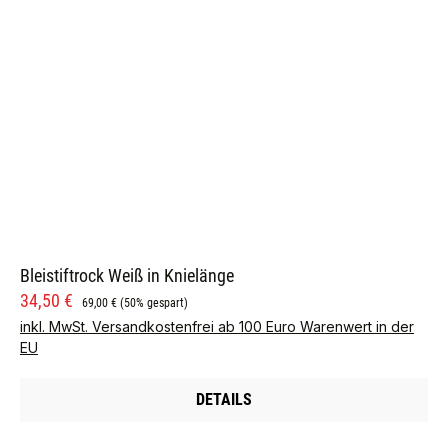
Bleistiftrock Weiß in Knielänge
Verkaufspreis:
Regulärer Preis:
34,50 €
69,00 €
(50% gespart)
inkl. MwSt. Versandkostenfrei ab 100 Euro Warenwert in der
EU
DETAILS