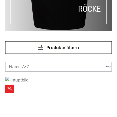
RÖCKE
Produkte filtern
Rabatt
%