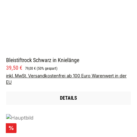
Bleistiftrock Schwarz in Knielänge
Verkaufspreis:
Regulärer Preis:
39,50 €
79,00 €
(50% gespart)
inkl. MwSt. Versandkostenfrei ab 100 Euro Warenwert in der
EU
DETAILS
Rabatt
%