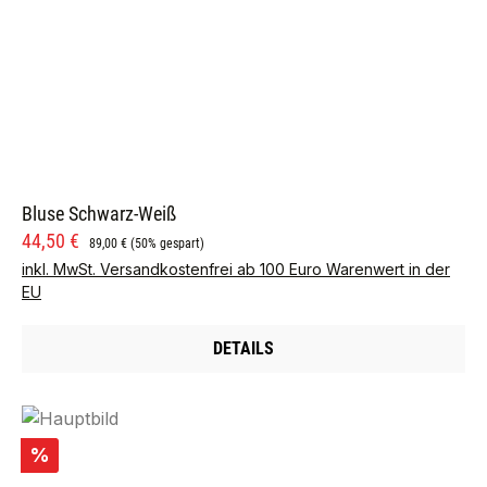
Bluse Schwarz-Weiß
Verkaufspreis:
Regulärer Preis:
44,50 €
89,00 €
(50% gespart)
inkl. MwSt. Versandkostenfrei ab 100 Euro Warenwert in der
EU
DETAILS
Rabatt
%