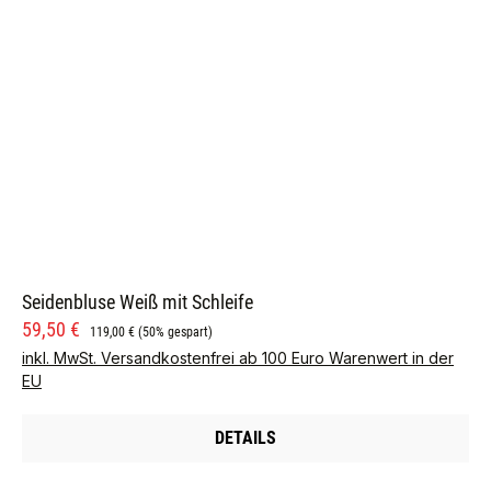
Seidenbluse Weiß mit Schleife
Verkaufspreis:
Regulärer Preis:
59,50 €
119,00 €
(50% gespart)
inkl. MwSt. Versandkostenfrei ab 100 Euro Warenwert in der
EU
DETAILS