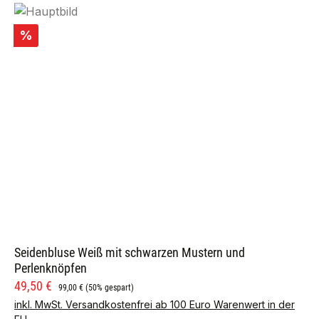
Rabatt
%
Seidenbluse Weiß mit schwarzen Mustern und
Perlenknöpfen
Verkaufspreis:
Regulärer Preis:
49,50 €
99,00 €
(50% gespart)
inkl. MwSt. Versandkostenfrei ab 100 Euro Warenwert in der