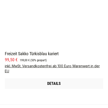
Freizeit Sakko Türkisblau kariert
Verkaufspreis:
Regulärer Preis:
99,50 €
199,00 €
(50% gespart)
inkl. MwSt. Versandkostenfrei ab 100 Euro Warenwert in der
EU
DETAILS