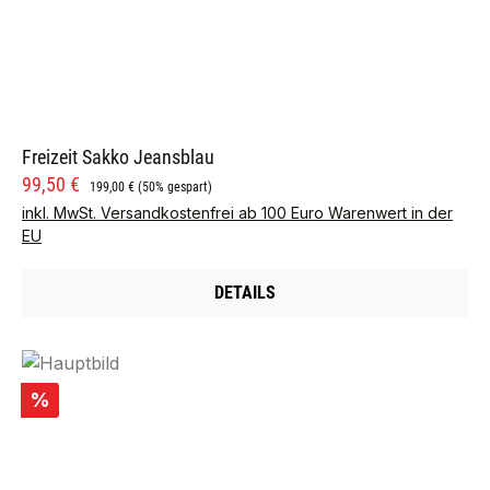
Freizeit Sakko Jeansblau
Verkaufspreis:
Regulärer Preis:
99,50 €
199,00 €
(50% gespart)
inkl. MwSt. Versandkostenfrei ab 100 Euro Warenwert in der
EU
DETAILS
Rabatt
%