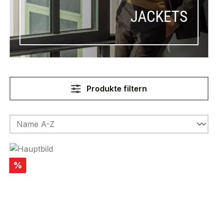
JACKETS
Produkte filtern
Rabatt
%