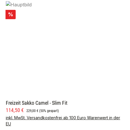
Rabatt
%
Freizeit Sakko Camel - Slim Fit
Verkaufspreis:
Regulärer Preis:
114,50 €
229,00 €
(50% gespart)
inkl. MwSt. Versandkostenfrei ab 100 Euro Warenwert in der
EU