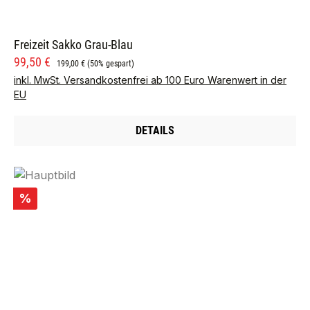
Freizeit Sakko Grau-Blau
Verkaufspreis:
Regulärer Preis:
99,50 €
199,00 €
(50% gespart)
inkl. MwSt. Versandkostenfrei ab 100 Euro Warenwert in der
EU
DETAILS
Rabatt
%