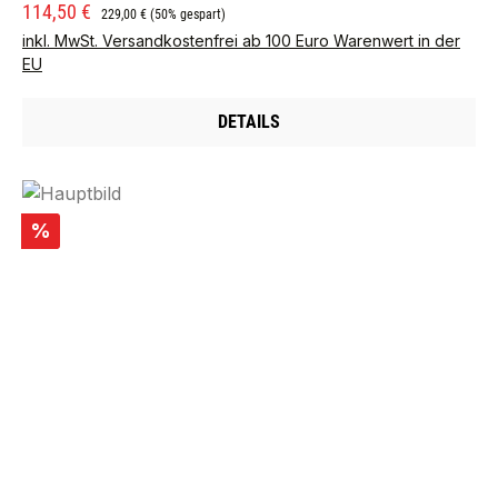
Verkaufspreis:
Regulärer Preis:
114,50 €
229,00 €
(50% gespart)
inkl. MwSt. Versandkostenfrei ab 100 Euro Warenwert in der
EU
DETAILS
Rabatt
%