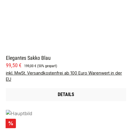
Elegantes Sakko Blau
Verkaufspreis:
Regulärer Preis:
99,50 €
199,00 €
(50% gespart)
inkl. MwSt. Versandkostenfrei ab 100 Euro Warenwert in der
EU
DETAILS
Rabatt
%