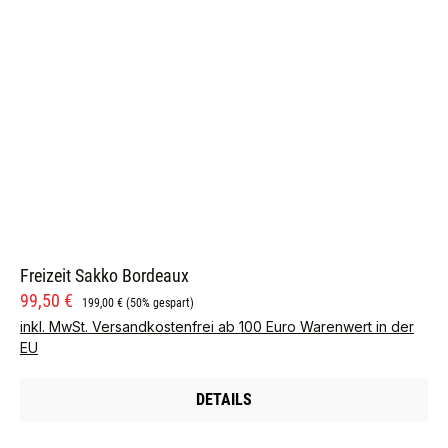
Freizeit Sakko Bordeaux
Verkaufspreis:
Regulärer Preis:
99,50 €
199,00 €
(50% gespart)
inkl. MwSt. Versandkostenfrei ab 100 Euro Warenwert in der
EU
DETAILS