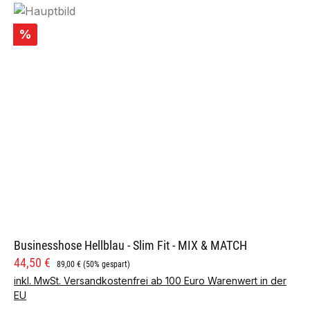
Rabatt
%
Businesshose Hellblau - Slim Fit - MIX & MATCH
Verkaufspreis:
Regulärer Preis:
44,50 €
89,00 €
(50% gespart)
inkl. MwSt. Versandkostenfrei ab 100 Euro Warenwert in der
EU