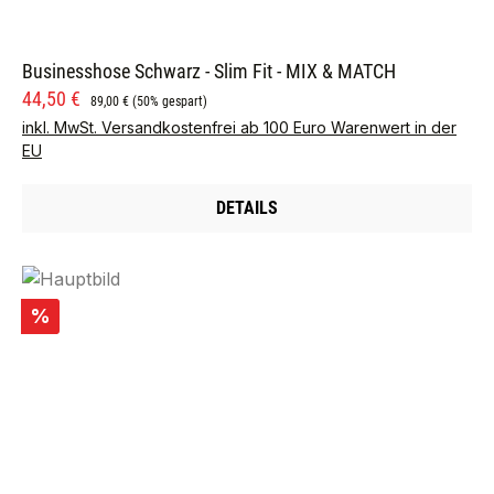
Businesshose Schwarz - Slim Fit - MIX & MATCH
Verkaufspreis:
Regulärer Preis:
44,50 €
89,00 €
(50% gespart)
inkl. MwSt. Versandkostenfrei ab 100 Euro Warenwert in der
EU
DETAILS
Rabatt
%