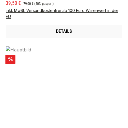
Verkaufspreis:
Regulärer Preis:
39,50 €
79,00 €
(50% gespart)
inkl. MwSt. Versandkostenfrei ab 100 Euro Warenwert in der
EU
DETAILS
Rabatt
%