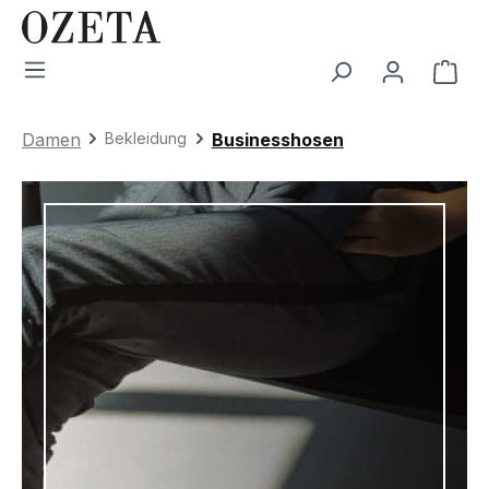
Zum Hauptinhalt springen
War
Damen
Bekleidung
Businesshosen