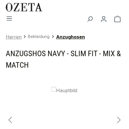
Zum Hauptinhalt springen
War
Herren
Bekleidung
Anzughosen
ANZUGSHOS NAVY - SLIM FIT - MIX &
MATCH
Bildergalerie überspringen