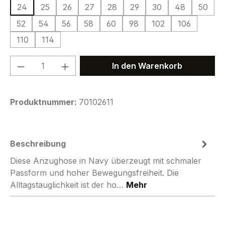
24
25
26
27
28
29
30
48
50
52
54
56
58
60
98
102
106
110
114
Produkt Anzahl: Gib den gewünschten We
In den Warenkorb
Produktnummer:
70102611
Beschreibung
Diese Anzughose in Navy überzeugt mit schmaler
Passform und hoher Bewegungsfreiheit. Die
Alltagstauglichkeit ist der ho…
Mehr