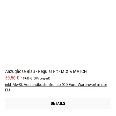
Anzughose Blau - Regular Fit - MIX & MATCH
Verkaufspreis:
Regulärer Preis:
59,50 €
119,00 €
(50% gespart)
inkl. MwSt. Versandkostenfrei ab 100 Euro Warenwert in der
EU
DETAILS