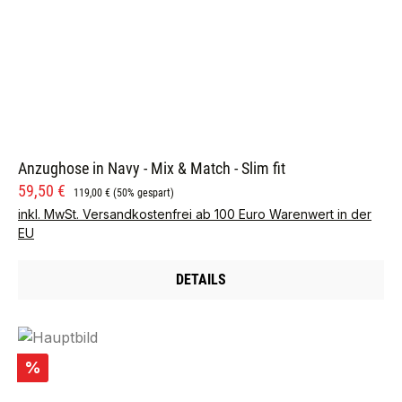
Anzughose in Navy - Mix & Match - Slim fit
Verkaufspreis:
Regulärer Preis:
59,50 €
119,00 €
(50% gespart)
inkl. MwSt. Versandkostenfrei ab 100 Euro Warenwert in der
EU
DETAILS
Rabatt
%