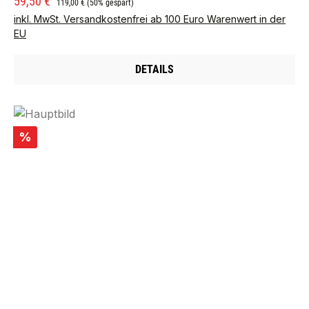
Verkaufspreis:
59,50 €
119,00 €
(50% gespart)
inkl. MwSt. Versandkostenfrei ab 100 Euro Warenwert in der
EU
DETAILS
Rabatt
%