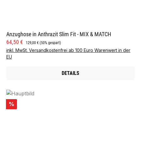
Anzughose in Anthrazit Slim Fit - MIX & MATCH
Verkaufspreis:
Regulärer Preis:
64,50 €
129,00 €
(50% gespart)
inkl. MwSt. Versandkostenfrei ab 100 Euro Warenwert in der
EU
DETAILS
Rabatt
%