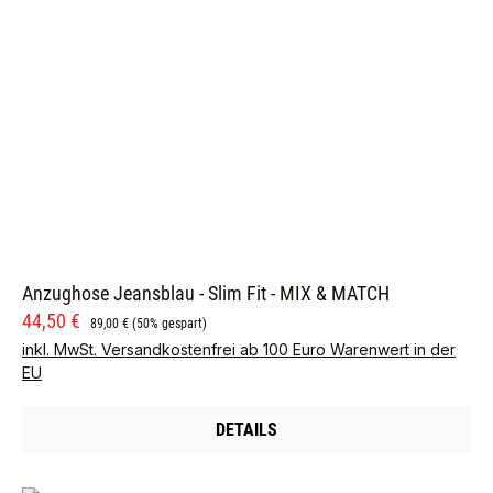
Anzughose Jeansblau - Slim Fit - MIX & MATCH
Verkaufspreis:
Regulärer Preis:
44,50 €
89,00 €
(50% gespart)
inkl. MwSt. Versandkostenfrei ab 100 Euro Warenwert in der
EU
DETAILS