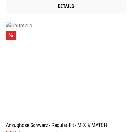
DETAILS
Rabatt
%
Anzughose Schwarz - Regular Fit - MIX & MATCH
Regulärer Preis: