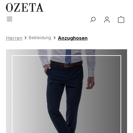
Zum Hauptinhalt springen
War
Herren
Bekleidung
Anzughosen