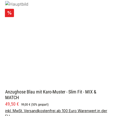
Rabatt
%
Anzughose Blau mit Karo-Muster - Slim Fit - MIX &
MATCH
Verkaufspreis:
Regulärer Preis:
49,50 €
99,00 €
(50% gespart)
inkl. MwSt. Versandkostenfrei ab 100 Euro Warenwert in der