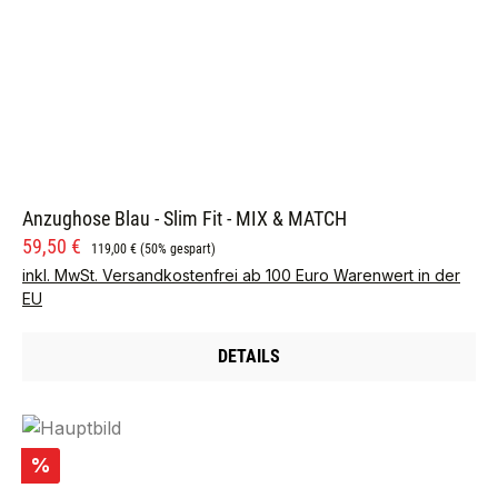
Anzughose Blau - Slim Fit - MIX & MATCH
Verkaufspreis:
Regulärer Preis:
59,50 €
119,00 €
(50% gespart)
inkl. MwSt. Versandkostenfrei ab 100 Euro Warenwert in der
EU
DETAILS
Rabatt
%