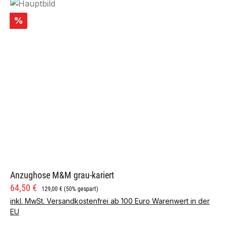
Rabatt
%
Anzughose M&M grau-kariert
Verkaufspreis:
Regulärer Preis:
64,50 €
129,00 €
(50% gespart)
inkl. MwSt. Versandkostenfrei ab 100 Euro Warenwert in der
EU