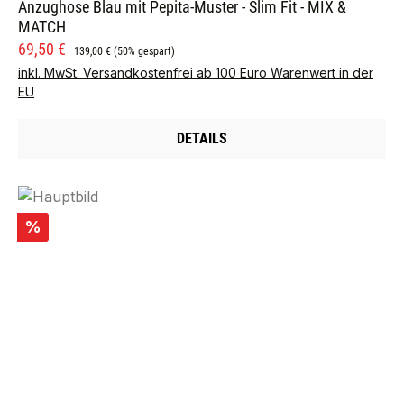
Anzughose Blau mit Pepita-Muster - Slim Fit - MIX &
MATCH
Verkaufspreis:
Regulärer Preis:
69,50 €
139,00 €
(50% gespart)
inkl. MwSt. Versandkostenfrei ab 100 Euro Warenwert in der
EU
DETAILS
Rabatt
%