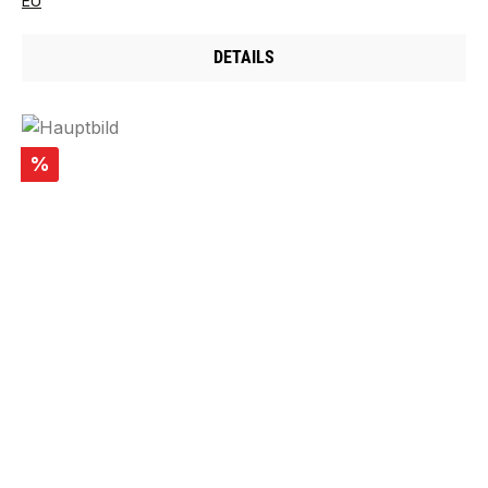
EU
DETAILS
Rabatt
%