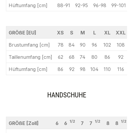
Hüftumfang [cm]
88-91
92-95
96-98
99-101
GRÖßE [EU]
XS
S
M
L
XL
XXL
Brustumfang [cm]
78
84
90
96
102
108
Taillenumfang [cm]
62
68
74
80
86
92
Hüftumfang [cm]
86
92
98
104
110
116
HANDSCHUHE
1/2
1/2
1/2
GRÖßE [Zoll]
6
6
7
7
8
8