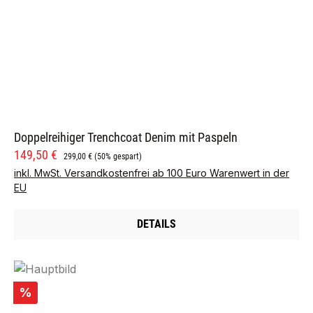
Doppelreihiger Trenchcoat Denim mit Paspeln
Verkaufspreis:
Regulärer Preis:
149,50 €
299,00 €
(50% gespart)
inkl. MwSt. Versandkostenfrei ab 100 Euro Warenwert in der
EU
DETAILS
Rabatt
%