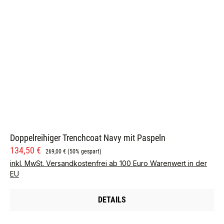
Doppelreihiger Trenchcoat Navy mit Paspeln
Verkaufspreis:
Regulärer Preis:
134,50 €
269,00 €
(50% gespart)
inkl. MwSt. Versandkostenfrei ab 100 Euro Warenwert in der
EU
DETAILS