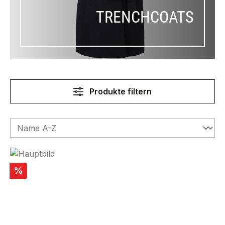
TRENCHCOATS
Produkte filtern
Rabatt
%