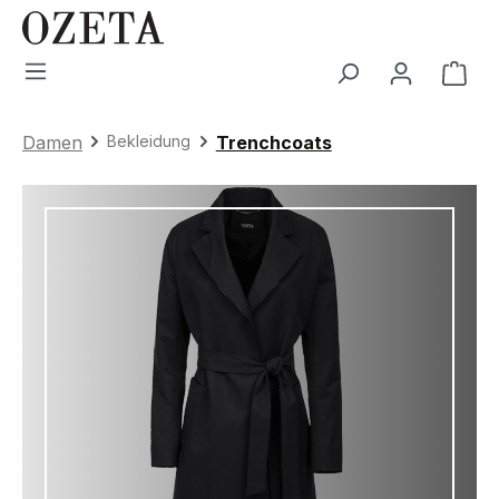
Zum Hauptinhalt springen
War
Damen
Bekleidung
Trenchcoats