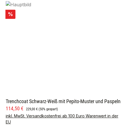
Rabatt
%
Trenchcoat Schwarz-Weiß mit Pepito-Muster und Paspeln
Verkaufspreis:
Regulärer Preis:
114,50 €
229,00 €
(50% gespart)
inkl. MwSt. Versandkostenfrei ab 100 Euro Warenwert in der
EU