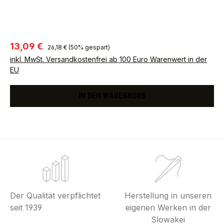
Regulärer Preis:
Verkaufspreis:
13,09 €
26,18 €
(50% gespart)
inkl. MwSt. Versandkostenfrei ab 100 Euro Warenwert in der
EU
IN DEN WARENKORB
Der Qualität verpflichtet
Herstellung in unseren
seit 1939
eigenen Werken in der
Slowakei