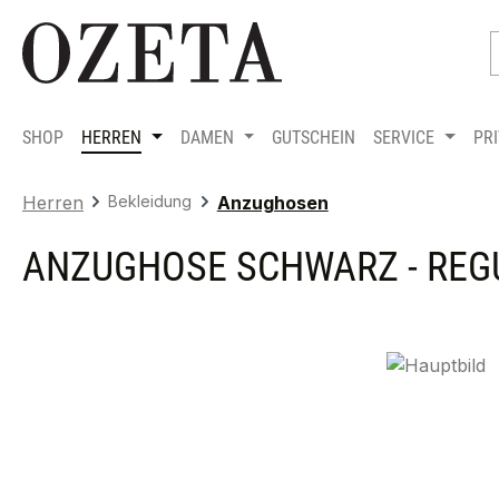
m Hauptinhalt springen
Zur Suche springen
Zur Hauptnavigation springen
SHOP
HERREN
DAMEN
GUTSCHEIN
SERVICE
PR
Herren
Bekleidung
Anzughosen
ANZUGHOSE SCHWARZ - REGU
Bildergalerie überspringen