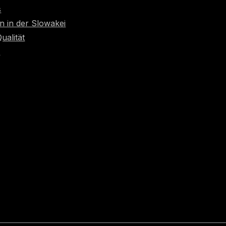
s
n in der Slowakei
Qualität
t