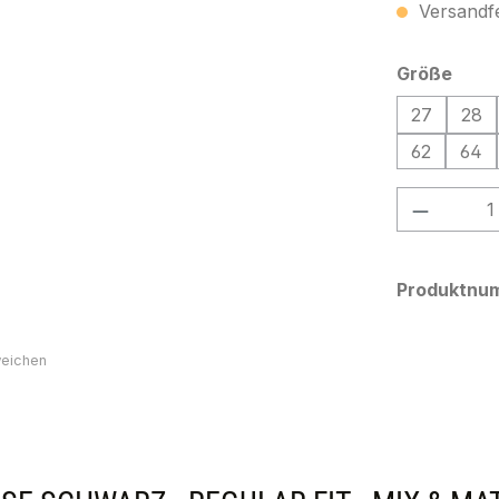
Versandfer
ausw
Größe
27
28
62
64
Produkt
Produktnu