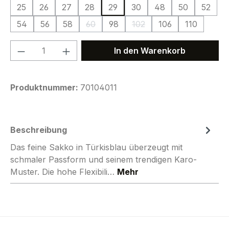
25
26
27
28
29
30
48
50
52
54
56
58
60
98
102
106
110
(Diese Option ist zurzeit nicht verfügbar.)
(Diese Option ist zurzeit ni
Produkt Anzahl: Gib den gewünschten We
In den Warenkorb
Produktnummer:
70104011
Beschreibung
Das feine Sakko in Türkisblau überzeugt mit
schmaler Passform und seinem trendigen Karo-
Muster. Die hohe Flexibili…
Mehr