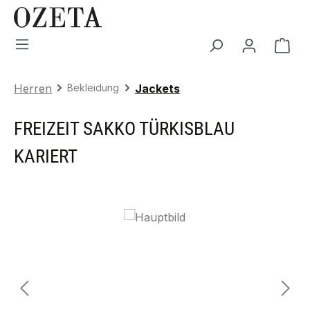
Zum Hauptinhalt springen
War
Herren
Bekleidung
Jackets
FREIZEIT SAKKO TÜRKISBLAU
KARIERT
Bildergalerie überspringen