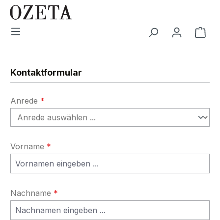
Zum Hauptinhalt springen
War
Kontaktformular
Anrede
*
Vorname
*
Nachname
*