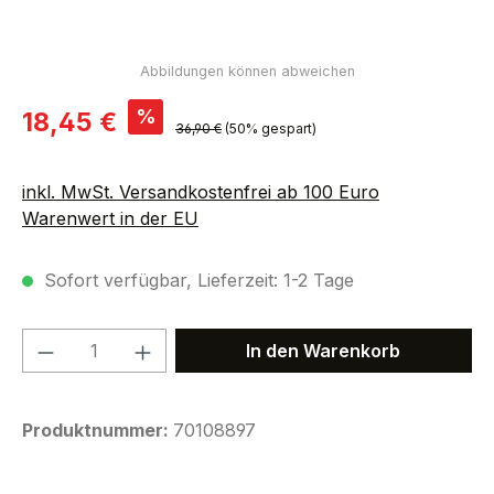
Verkaufspreis:
%
18,45 €
Regulärer Preis:
36,90 €
(50% gespart)
inkl. MwSt. Versandkostenfrei ab 100 Euro
Warenwert in der EU
Sofort verfügbar, Lieferzeit: 1-2 Tage
Produkt Anzahl: Gib den gewünschten We
In den Warenkorb
Produktnummer:
70108897