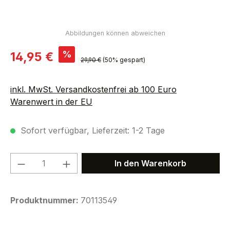
Verkaufspreis:
%
14,95 €
Regulärer Preis:
29,90 €
(50% gespart)
inkl. MwSt. Versandkostenfrei ab 100 Euro
Warenwert in der EU
Sofort verfügbar, Lieferzeit: 1-2 Tage
Produkt Anzahl: Gib den gewünschten We
In den Warenkorb
Produktnummer:
70113549