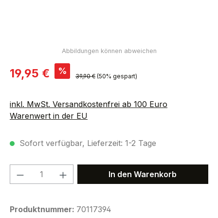
Verkaufspreis:
%
19,95 €
Regulärer Preis:
39,90 €
(50% gespart)
inkl. MwSt. Versandkostenfrei ab 100 Euro
Warenwert in der EU
Sofort verfügbar, Lieferzeit: 1-2 Tage
Produkt Anzahl: Gib den gewünschten We
In den Warenkorb
Produktnummer:
70117394