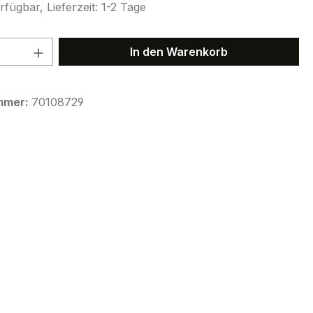
fügbar, Lieferzeit: 1-2 Tage
 Anzahl: Gib den gewünschten Wert ein 
In den Warenkorb
mmer:
70108729