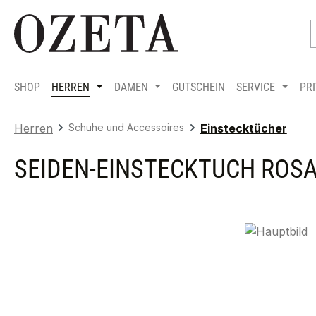
m Hauptinhalt springen
Zur Suche springen
Zur Hauptnavigation springen
SHOP
HERREN
DAMEN
GUTSCHEIN
SERVICE
PR
Herren
Schuhe und Accessoires
Einstecktücher
SEIDEN-EINSTECKTUCH ROS
Bildergalerie überspringen