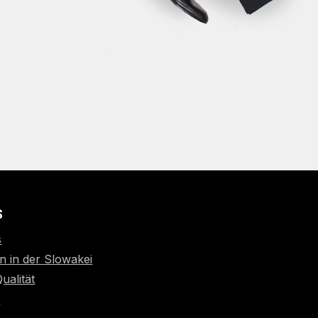
S
s
n in der Slowakei
Qualität
t