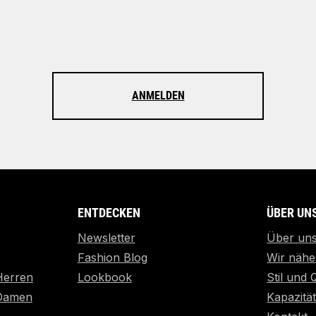
ANMELDEN
ENTDECKEN
ÜBER UN
Newsletter
Über un
Fashion Blog
Wir nähe
Herren
Lookbook
Stil und 
 Damen
Kapazitä