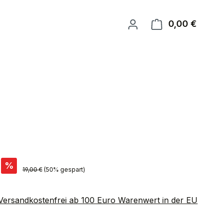
0,00 €
Warenk
is:
%
Regulärer Preis:
19,00 €
(50% gespart)
 Versandkostenfrei ab 100 Euro Warenwert in der EU