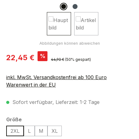
Verkaufspreis:
%
22,45 €
Regulärer Preis:
44,90 €
(50% gespart)
inkl. MwSt. Versandkostenfrei ab 100 Euro
Warenwert in der EU
Sofort verfügbar, Lieferzeit: 1-2 Tage
auswählen
Größe
2XL
L
M
XL