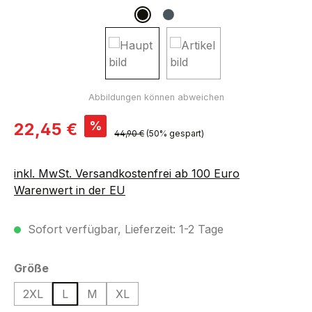
Verkaufspreis:
%
22,45 €
Regulärer Preis:
44,90 €
(50% gespart)
inkl. MwSt. Versandkostenfrei ab 100 Euro
Warenwert in der EU
Sofort verfügbar, Lieferzeit: 1-2 Tage
auswählen
Größe
2XL
L
M
XL