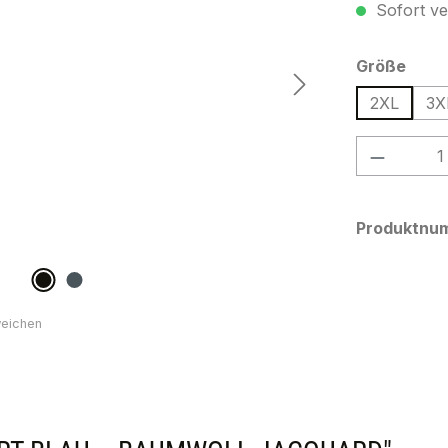
Sofort ver
ausw
Größe
2XL
3X
Produkt
Produktnu