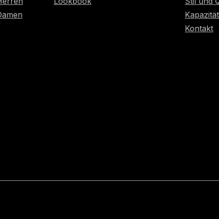
Herren
Lookbook
Stil und 
 Damen
Kapazitä
Kontakt