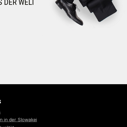
S DER WELT
S
s
n in der Slowakei