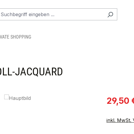
IVATE SHOPPING
OLL-JACQUARD
Verkaufspre
29,50 
inkl. MwSt.