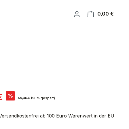
0,00 €
Warenk
is:
€
%
Regulärer Preis:
59,00 €
(50% gespart)
 Versandkostenfrei ab 100 Euro Warenwert in der EU