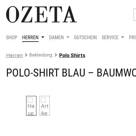
m Hauptinhalt springen
Zur Suche springen
Zur Hauptnavigation springen
SHOP
HERREN
DAMEN
GUTSCHEIN
SERVICE
PR
Herren
Bekleidung
Polo Shirts
POLO-SHIRT BLAU – BAUMW
Bildergalerie überspringen