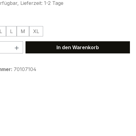
fügbar, Lieferzeit: 1-2 Tage
ählen
L
L
M
XL
 Anzahl: Gib den gewünschten Wert ein 
In den Warenkorb
mmer:
70107104