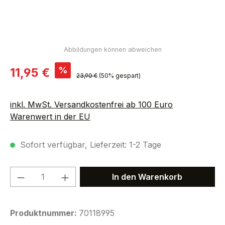
Verkaufspreis:
%
11,95 €
Regulärer Preis:
23,90 €
(50% gespart)
inkl. MwSt. Versandkostenfrei ab 100 Euro
Warenwert in der EU
Sofort verfügbar, Lieferzeit: 1-2 Tage
Produkt Anzahl: Gib den gewünschten We
In den Warenkorb
Produktnummer:
70118995