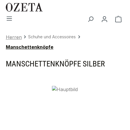
Zum Hauptinhalt springen
War
Herren
Schuhe und Accessoires
Manschettenknöpfe
MANSCHETTENKNÖPFE SILBER
Bildergalerie überspringen