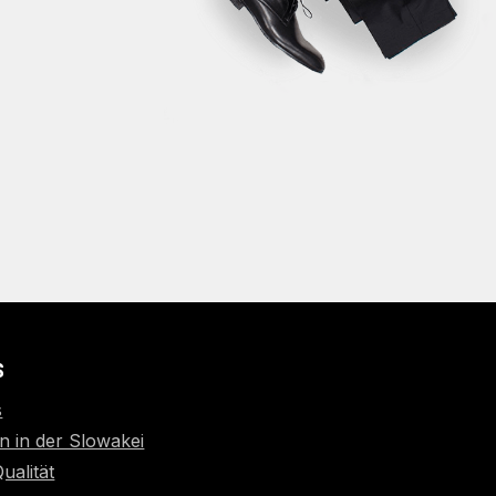
S
s
n in der Slowakei
Qualität