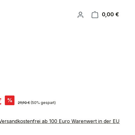
0,00 €
Warenk
is:
€
%
Regulärer Preis:
29,90 €
(50% gespart)
 Versandkostenfrei ab 100 Euro Warenwert in der EU