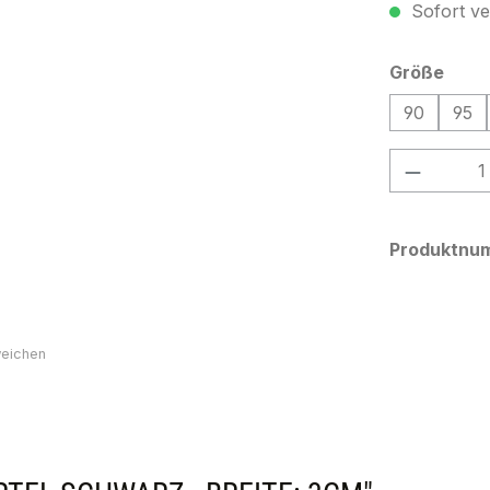
Sofort ver
ausw
Größe
90
95
Produkt
Produktnu