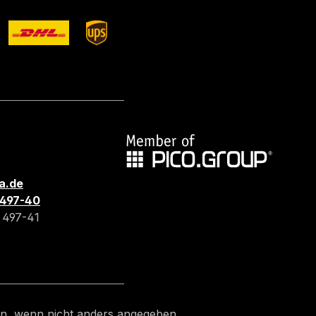
a.de
3 497-40
3 497-41
, wenn nicht anders angegeben.