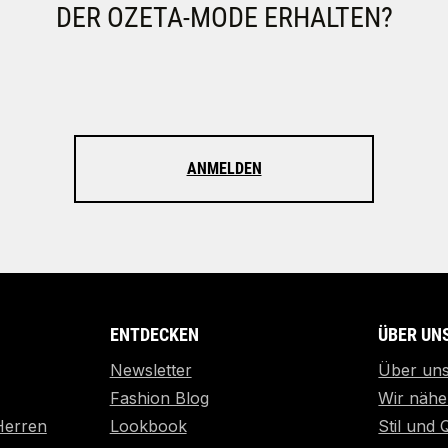
DER OZETA-MODE ERHALTEN?
ANMELDEN
ENTDECKEN
ÜBER UN
Newsletter
Über un
Fashion Blog
Wir nähe
Herren
Lookbook
Stil und 