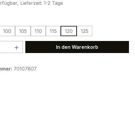
fügbar, Lieferzeit: 1-2 Tage
ählen
100
105
110
115
120
125
 Anzahl: Gib den gewünschten Wert ein 
In den Warenkorb
mmer:
70107807