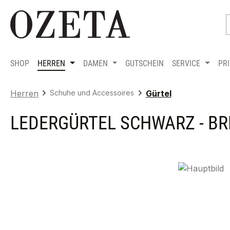
m Hauptinhalt springen
Zur Suche springen
Zur Hauptnavigation springen
SHOP
HERREN
DAMEN
GUTSCHEIN
SERVICE
PR
Herren
Schuhe und Accessoires
Gürtel
LEDERGÜRTEL SCHWARZ - BR
Bildergalerie überspringen