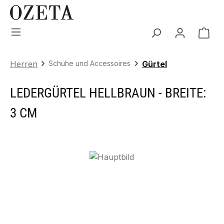
Zum Hauptinhalt springen
War
Herren
Schuhe und Accessoires
Gürtel
LEDERGÜRTEL HELLBRAUN - BREITE:
3 CM
Bildergalerie überspringen