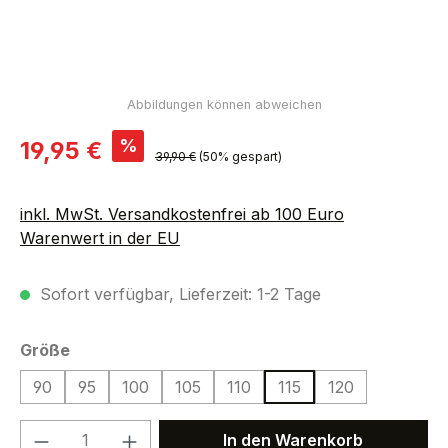
Verkaufspreis:
%
19,95 €
Regulärer Preis:
39,90 €
(50% gespart)
inkl. MwSt. Versandkostenfrei ab 100 Euro
Warenwert in der EU
Sofort verfügbar, Lieferzeit: 1-2 Tage
auswählen
Größe
90
95
100
105
110
115
120
Produkt Anzahl: Gib den gewünschten We
In den Warenkorb