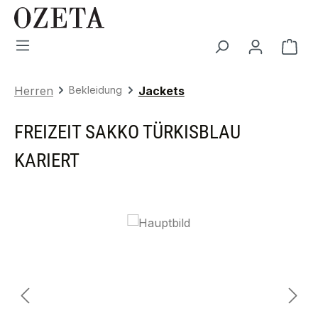
Zum Hauptinhalt springen
War
Herren
Bekleidung
Jackets
FREIZEIT SAKKO TÜRKISBLAU
KARIERT
Bildergalerie überspringen