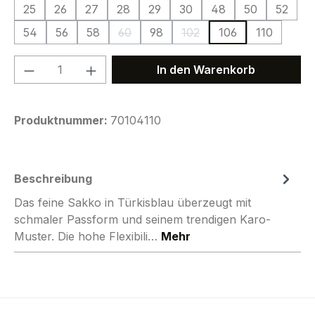
25
26
27
28
29
30
48
50
52
54
56
58
60
98
102
106
110
(Diese Option ist zurzeit nicht verfügbar.)
(Diese Option ist zurzeit ni
Produkt Anzahl: Gib den gewünschten We
In den Warenkorb
Produktnummer:
70104110
Beschreibung
Das feine Sakko in Türkisblau überzeugt mit
schmaler Passform und seinem trendigen Karo-
Muster. Die hohe Flexibili…
Mehr