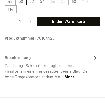
48
50
52
54
56
58
60
110
(Diese Option ist zurzeit nicht ver
(Diese Option ist zurzeit ni
(Diese Option
114
Produkt Anzahl: Gib den gewünschten We
In den Warenkorb
Produktnummer:
70104523
Beschreibung
Das lässige Sakko überzeugt mit schmaler
Passform in einem angesagten Jeans Blau. Der
hohe Tragekomfort ist dem Ma…
Mehr