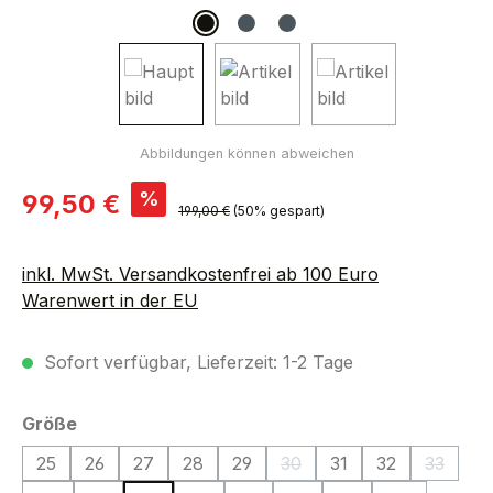
Verkaufspreis:
%
99,50 €
Regulärer Preis:
199,00 €
(50% gespart)
inkl. MwSt. Versandkostenfrei ab 100 Euro
Warenwert in der EU
Sofort verfügbar, Lieferzeit: 1-2 Tage
auswählen
Größe
25
26
27
28
29
30
31
32
33
(Diese Option ist zurzeit nic
(Diese O