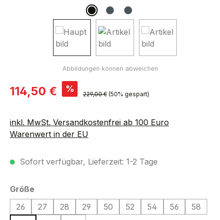
Verkaufspreis:
%
114,50 €
Regulärer Preis:
229,00 €
(50% gespart)
inkl. MwSt. Versandkostenfrei ab 100 Euro
Warenwert in der EU
Sofort verfügbar, Lieferzeit: 1-2 Tage
auswählen
Größe
26
27
28
29
50
52
54
56
58