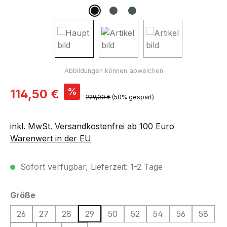
Verkaufspreis:
%
114,50 €
Regulärer Preis:
229,00 €
(50% gespart)
inkl. MwSt. Versandkostenfrei ab 100 Euro
Warenwert in der EU
Sofort verfügbar, Lieferzeit: 1-2 Tage
auswählen
Größe
26
27
28
29
50
52
54
56
58