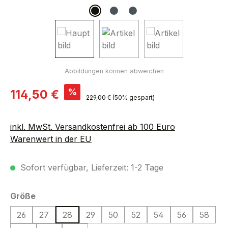
Verkaufspreis:
%
114,50 €
Regulärer Preis:
229,00 €
(50% gespart)
inkl. MwSt. Versandkostenfrei ab 100 Euro
Warenwert in der EU
Sofort verfügbar, Lieferzeit: 1-2 Tage
auswählen
Größe
26
27
28
29
50
52
54
56
58