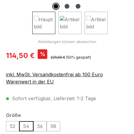
Verkaufspreis:
%
114,50 €
Regulärer Preis:
229,00 €
(50% gespart)
inkl. MwSt. Versandkostenfrei ab 100 Euro
Warenwert in der EU
Sofort verfügbar, Lieferzeit: 1-2 Tage
auswählen
Größe
52
54
56
58