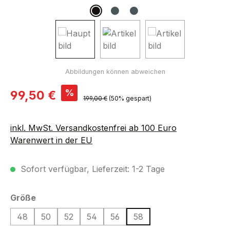
Verkaufspreis:
%
99,50 €
Regulärer Preis:
199,00 €
(50% gespart)
inkl. MwSt. Versandkostenfrei ab 100 Euro
Warenwert in der EU
Sofort verfügbar, Lieferzeit: 1-2 Tage
auswählen
Größe
48
50
52
54
56
58