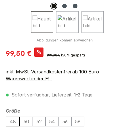
Verkaufspreis:
%
99,50 €
Regulärer Preis:
199,00 €
(50% gespart)
inkl. MwSt. Versandkostenfrei ab 100 Euro
Warenwert in der EU
Sofort verfügbar, Lieferzeit: 1-2 Tage
auswählen
Größe
48
50
52
54
56
58