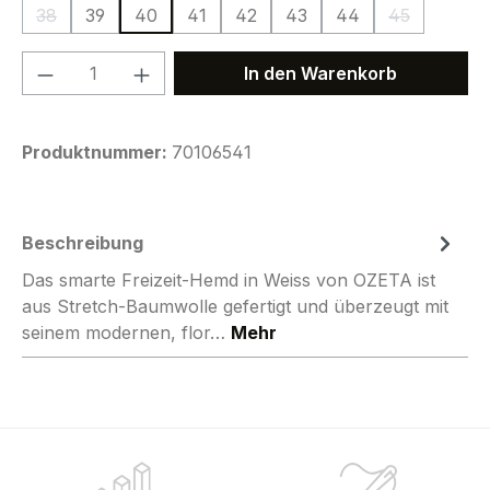
38
39
40
41
42
43
44
45
(Diese Option ist zurzeit nicht verfügbar.)
(Diese Option
Produkt Anzahl: Gib den gewünschten We
In den Warenkorb
Produktnummer:
70106541
Beschreibung
Das smarte Freizeit-Hemd in Weiss von OZETA ist
aus Stretch-Baumwolle gefertigt und überzeugt mit
seinem modernen, flor…
Mehr