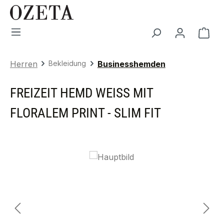
Zum Hauptinhalt springen
War
Herren
Bekleidung
Businesshemden
FREIZEIT HEMD WEISS MIT F
LORALEM PRINT - SLIM FIT
Bildergalerie überspringen