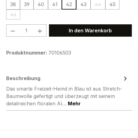
38
39
40
41
42
43
44
45
(Diese Option ist zu
46
(Diese Option ist zurzeit nicht verfügbar.)
Produkt Anzahl: Gib den gewünschten We
In den Warenkorb
Produktnummer:
70106503
Beschreibung
Das smarte Freizeit-Hemd in Blau ist aus Stretch-
Baumwolle gefertigt und überzeugt mit seinem
detailreichen floralen Al…
Mehr