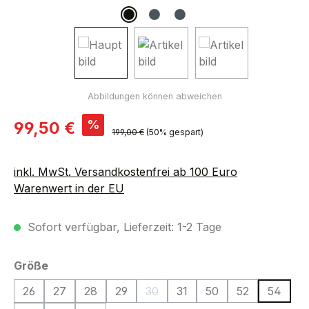
Verkaufspreis:
%
99,50 €
Regulärer Preis:
199,00 €
(50% gespart)
inkl. MwSt. Versandkostenfrei ab 100 Euro
Warenwert in der EU
Sofort verfügbar, Lieferzeit: 1-2 Tage
auswählen
Größe
26
27
28
29
30
31
50
52
54
(Diese Option ist zurzeit nicht verf