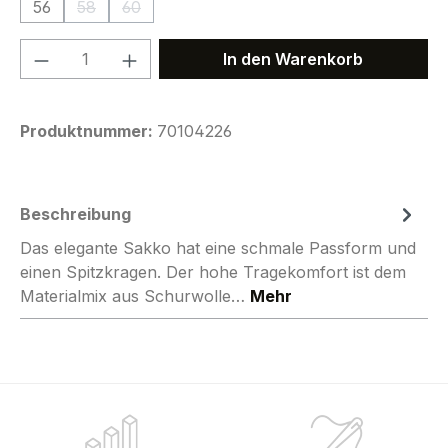
56
58
60
(Diese Option ist zurzeit nicht verfügbar.)
(Diese Option ist zurzeit nicht verfügbar.)
Produkt Anzahl: Gib den gewünschten We
In den Warenkorb
Produktnummer:
70104226
Beschreibung
Das elegante Sakko hat eine schmale Passform und
einen Spitzkragen. Der hohe Tragekomfort ist dem
Materialmix aus Schurwolle…
Mehr