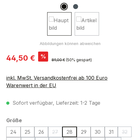
Verkaufspreis:
%
44,50 €
Regulärer Preis:
89,00 €
(50% gespart)
inkl. MwSt. Versandkostenfrei ab 100 Euro
Warenwert in der EU
Sofort verfügbar, Lieferzeit: 1-2 Tage
auswählen
Größe
24
25
26
27
28
29
30
31
32
(Diese Option ist zurzeit nicht verfügbar.)
(Diese O