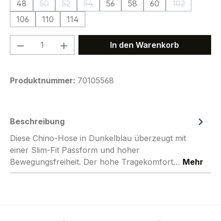
48
50
52
54
56
58
60
102
(Diese Option ist zurzeit nicht verfügbar.)
(Diese Option ist zurzeit nicht verfügbar.)
(Diese Option ist zurzeit nicht verfügbar.
(Diese Option
106
110
114
Produkt Anzahl: Gib den gewünschten We
In den Warenkorb
Produktnummer:
70105568
Beschreibung
Diese Chino-Hose in Dunkelblau überzeugt mit
einer Slim-Fit Passform und hoher
Bewegungsfreiheit. Der hohe Tragekomfort…
Mehr