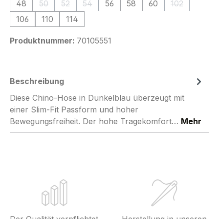
48
50
52
54
56
58
60
102
(Diese Option ist zurzeit nicht verfügbar.)
(Diese Option ist zurzeit nicht verfügbar.)
(Diese Option ist zurzeit nicht verfügbar.
(Diese Option
106
110
114
Produktnummer:
70105551
Beschreibung
Diese Chino-Hose in Dunkelblau überzeugt mit
einer Slim-Fit Passform und hoher
Bewegungsfreiheit. Der hohe Tragekomfort…
Mehr