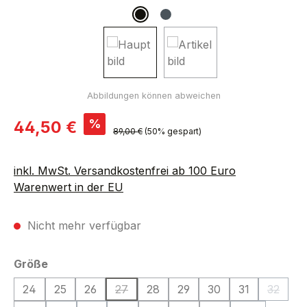
Verkaufspreis:
%
44,50 €
Regulärer Preis:
89,00 €
(50% gespart)
inkl. MwSt. Versandkostenfrei ab 100 Euro
Warenwert in der EU
Nicht mehr verfügbar
auswählen
Größe
24
25
26
27
28
29
30
31
32
(Diese Option ist zurzeit nicht verfügbar.)
(Diese O