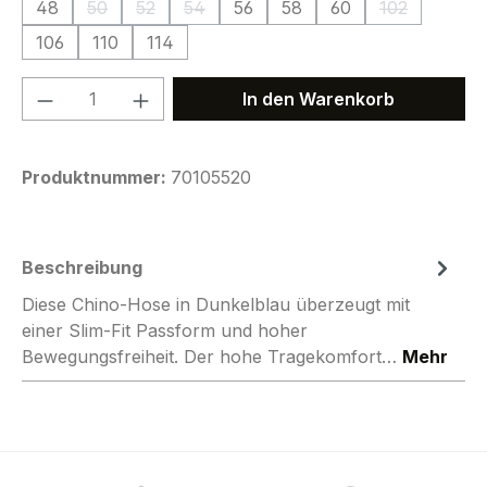
48
50
52
54
56
58
60
102
(Diese Option ist zurzeit nicht verfügbar.)
(Diese Option ist zurzeit nicht verfügbar.)
(Diese Option ist zurzeit nicht verfügbar.
(Diese Option
106
110
114
Produkt Anzahl: Gib den gewünschten We
In den Warenkorb
Produktnummer:
70105520
Beschreibung
Diese Chino-Hose in Dunkelblau überzeugt mit
einer Slim-Fit Passform und hoher
Bewegungsfreiheit. Der hohe Tragekomfort…
Mehr