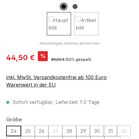
Verkaufspreis:
%
44,50 €
Regulärer Preis:
89,00 €
(50% gespart)
inkl. MwSt. Versandkostenfrei ab 100 Euro
Warenwert in der EU
Sofort verfügbar, Lieferzeit: 1-2 Tage
auswählen
Größe
24
25
26
27
28
29
30
31
32
(Diese Option ist zurzeit nicht verfügbar.)
(Diese O