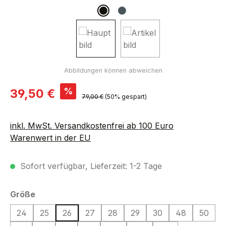
Verkaufspreis:
%
39,50 €
Regulärer Preis:
79,00 €
(50% gespart)
inkl. MwSt. Versandkostenfrei ab 100 Euro
Warenwert in der EU
Sofort verfügbar, Lieferzeit: 1-2 Tage
auswählen
Größe
24
25
26
27
28
29
30
48
50