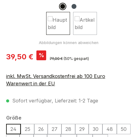
Verkaufspreis:
%
39,50 €
Regulärer Preis:
79,00 €
(50% gespart)
inkl. MwSt. Versandkostenfrei ab 100 Euro
Warenwert in der EU
Sofort verfügbar, Lieferzeit: 1-2 Tage
auswählen
Größe
24
25
26
27
28
29
30
48
50