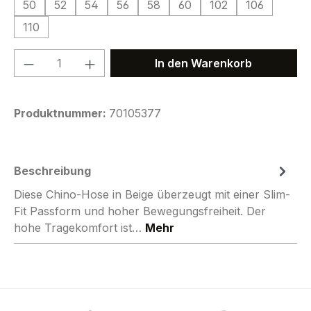
50
52
54
56
58
60
102
106
110
Produkt Anzahl: Gib den gewünschten We
In den Warenkorb
Produktnummer:
70105377
Beschreibung
Diese Chino-Hose in Beige überzeugt mit einer Slim-
Fit Passform und hoher Bewegungsfreiheit. Der
hohe Tragekomfort ist…
Mehr