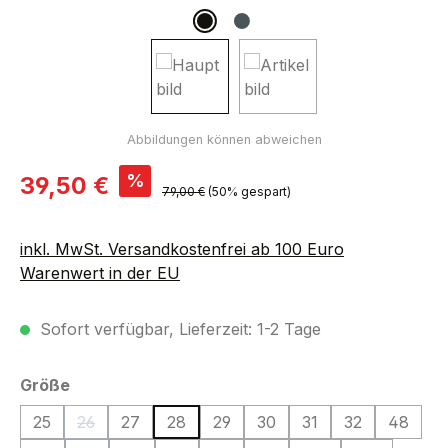
Verkaufspreis:
%
39,50 €
Regulärer Preis:
79,00 €
(50% gespart)
inkl. MwSt. Versandkostenfrei ab 100 Euro
Warenwert in der EU
Sofort verfügbar, Lieferzeit: 1-2 Tage
auswählen
Größe
25
26
27
28
29
30
31
32
48
(Diese Option ist zurzeit nicht verfügbar.)