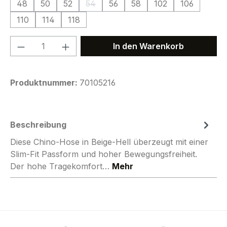
48
50
52
54
56
58
102
106
(Diese Option ist zurzeit nicht verfügbar.
110
114
118
Produkt Anzahl: Gib den gewünschten We
In den Warenkorb
Produktnummer:
70105216
Beschreibung
Diese Chino-Hose in Beige-Hell überzeugt mit einer
Slim-Fit Passform und hoher Bewegungsfreiheit.
Der hohe Tragekomfort…
Mehr