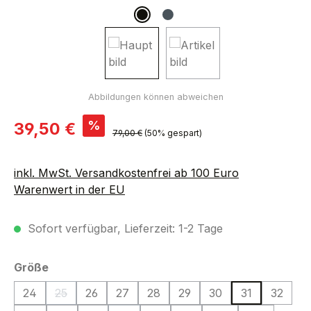
Verkaufspreis:
%
39,50 €
Regulärer Preis:
79,00 €
(50% gespart)
inkl. MwSt. Versandkostenfrei ab 100 Euro
Warenwert in der EU
Sofort verfügbar, Lieferzeit: 1-2 Tage
auswählen
Größe
24
25
26
27
28
29
30
31
32
(Diese Option ist zurzeit nicht verfügbar.)