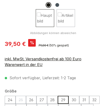
Verkaufspreis:
%
39,50 €
Regulärer Preis:
79,00 €
(50% gespart)
inkl. MwSt. Versandkostenfrei ab 100 Euro
Warenwert in der EU
Sofort verfügbar, Lieferzeit: 1-2 Tage
auswählen
Größe
24
25
26
27
28
29
30
31
32
(Diese Option ist zurzeit nicht verfügbar.)