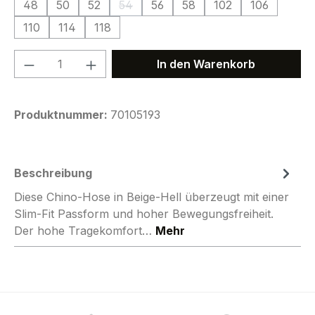
48
50
52
54
56
58
102
106
(Diese Option ist zurzeit nicht verfügbar.
110
114
118
Produkt Anzahl: Gib den gewünschten We
In den Warenkorb
Produktnummer:
70105193
Beschreibung
Diese Chino-Hose in Beige-Hell überzeugt mit einer
Slim-Fit Passform und hoher Bewegungsfreiheit.
Der hohe Tragekomfort…
Mehr