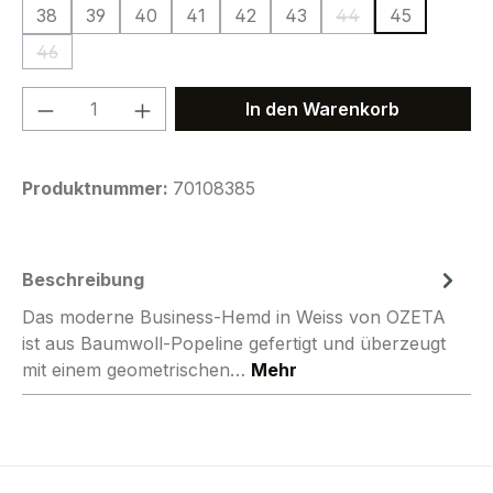
38
39
40
41
42
43
44
45
(Diese Option ist zur
46
(Diese Option ist zurzeit nicht verfügbar.)
Produkt Anzahl: Gib den gewünschten We
In den Warenkorb
Produktnummer:
70108385
Beschreibung
Das moderne Business-Hemd in Weiss von OZETA
ist aus Baumwoll-Popeline gefertigt und überzeugt
mit einem geometrischen…
Mehr