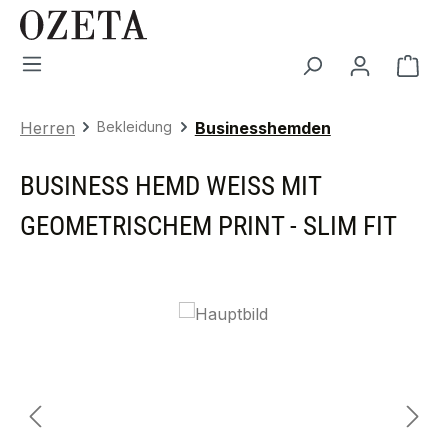
Zum Hauptinhalt springen
War
Herren
Bekleidung
Businesshemden
BUSINESS HEMD WEISS MIT G
EOMETRISCHEM PRINT - SLIM FIT
Bildergalerie überspringen