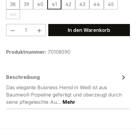
38
39
40
41
42
43
44
45
46
(Diese Option ist zurzeit nicht verfügbar.)
Produkt Anzahl: Gib den gewünschten We
In den Warenkorb
Produktnummer:
70108590
Beschreibung
Das elegante Business Hemd in Weiß ist aus
Baumwoll-Popeline gefertigt und überzeugt durch
seine pflegeleichte Au…
Mehr