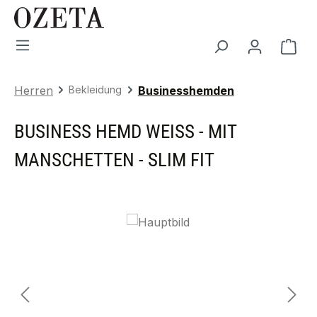
Zum Hauptinhalt springen
War
Herren
Bekleidung
Businesshemden
BUSINESS HEMD WEISS - MIT M
ANSCHETTEN - SLIM FIT
Bildergalerie überspringen