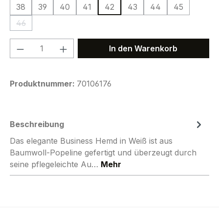
38
39
40
41
42
43
44
45
46
(Diese Option ist zurzeit nicht verfügbar.)
Produkt Anzahl: Gib den gewünschten We
In den Warenkorb
Produktnummer:
70106176
Beschreibung
Das elegante Business Hemd in Weiß ist aus
Baumwoll-Popeline gefertigt und überzeugt durch
seine pflegeleichte Au…
Mehr