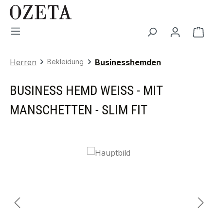
Zum Hauptinhalt springen
War
Herren
Bekleidung
Businesshemden
BUSINESS HEMD WEISS - MIT M
ANSCHETTEN - SLIM FIT
Bildergalerie überspringen