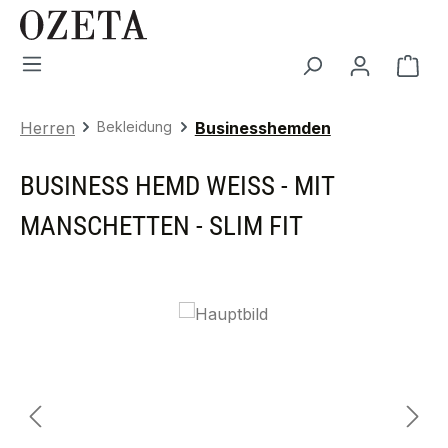
Zum Hauptinhalt springen
War
Herren
Bekleidung
Businesshemden
BUSINESS HEMD WEISS - MIT M
ANSCHETTEN - SLIM FIT
Bildergalerie überspringen