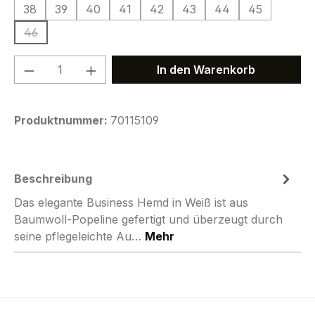
38
39
40
41
42
43
44
45
46
(Diese Option ist zurzeit nicht verfügbar.)
Produkt Anzahl: Gib den gewünschten We
In den Warenkorb
Produktnummer:
70115109
Beschreibung
Das elegante Business Hemd in Weiß ist aus
Baumwoll-Popeline gefertigt und überzeugt durch
seine pflegeleichte Au…
Mehr