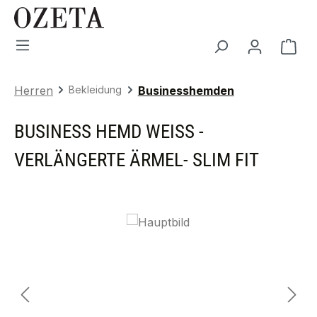
Zum Hauptinhalt springen
War
Herren
Bekleidung
Businesshemden
BUSINESS HEMD WEISS - V
ERLÄNGERTE ÄRMEL- SLIM FIT
Bildergalerie überspringen