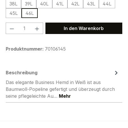
38L
39L
40L
41L
42L
43L
44L
45L
46L
Produkt Anzahl: Gib den gewünschten We
In den Warenkorb
Produktnummer:
70106145
Beschreibung
Das elegante Business Hemd in Weiß ist aus
Baumwoll-Popeline gefertigt und überzeugt durch
seine pflegeleichte Au…
Mehr